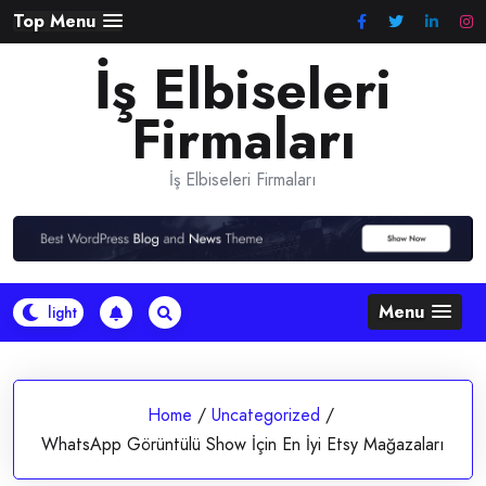
Skip
Top Menu
to
İş Elbiseleri
content
Firmaları
İş Elbiseleri Firmaları
Menu
Home
/
Uncategorized
/
WhatsApp Görüntülü Show İçin En İyi Etsy Mağazaları