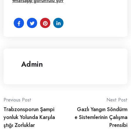
whatsapp görüntülü şov
Admin
Post
Previous Post
Next Post
Trabzonsporun Şampi
Gazlı Yangın Söndürm
navigation
yonluk Yolunda Karşıla
e Sistemlerinin Çalışma
ştığı Zorluklar
Prensibi