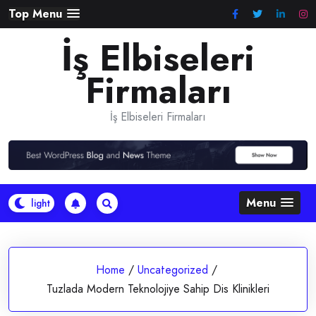
Skip
Top Menu
to
İş Elbiseleri
content
Firmaları
İş Elbiseleri Firmaları
Menu
Home
/
Uncategorized
/
Tuzlada Modern Teknolojiye Sahip Dis Klinikleri