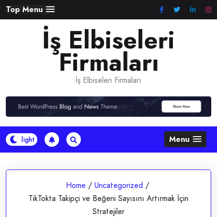
Skip
Top Menu
to
İş Elbiseleri
content
Firmaları
İş Elbiseleri Firmaları
Menu
Home
/
Uncategorized
/
TikTokta Takipçi ve Beğeni Sayısını Artırmak İçin
Stratejiler