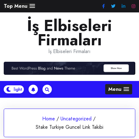
Skip
Top Menu
to
İş Elbiseleri
content
Firmaları
İş Elbiseleri Firmaları
Menu
Home
/
Uncategorized
/
Stake Turkiye Guncel Link Takibi