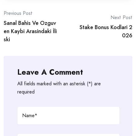
Post
Previous Post
Next Post
Sanal Bahis Ve Ozguv
navigation
Stake Bonus Kodlari 2
en Kaybi Arasindaki İli
026
ski
Leave A Comment
All fields marked with an asterisk (*) are
required