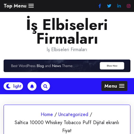
Skip
Top Menu
to
İş Elbiseleri
content
Firmaları
İş Elbiseleri Firmaları
Menu
Home
/
Uncategorized
/
Saltica 10000 Whiskey Tobacco Puff Dijital ekranlı
Fiyat