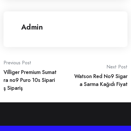
Admin
Post
Previous Post
Next Post
Villiger Premium Sumat
navigation
Watson Red No9 Sigar
ra no9 Puro 10s Sipari
a Sarma Kağıdı Fiyat
ş Sipariş