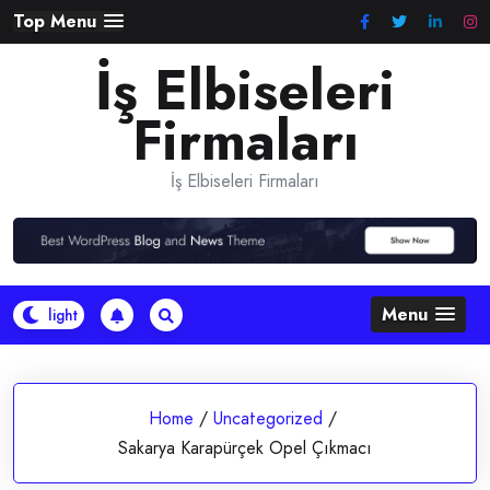
Skip
Top Menu
to
İş Elbiseleri
content
Firmaları
İş Elbiseleri Firmaları
Menu
Home
/
Uncategorized
/
Sakarya Karapürçek Opel Çıkmacı