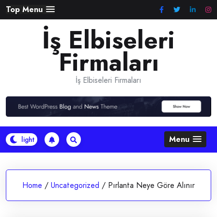
Skip
Top Menu
to
İş Elbiseleri
content
Firmaları
İş Elbiseleri Firmaları
Menu
Home
/
Uncategorized
/
Pırlanta Neye Göre Alınır