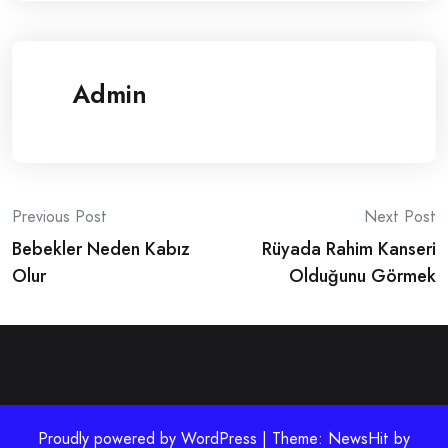
Admin
Post
Previous Post
Next Post
Bebekler Neden Kabız
Rüyada Rahim Kanseri
navigation
Olur
Olduğunu Görmek
Proudly powered by WordPress | Theme: NewsHit by