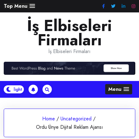
Skip
Top Menu
to
İş Elbiseleri
content
Firmaları
İş Elbiseleri Firmaları
Menu
Home
/
Uncategorized
/
Ordu Ünye Dijital Reklam Ajansı