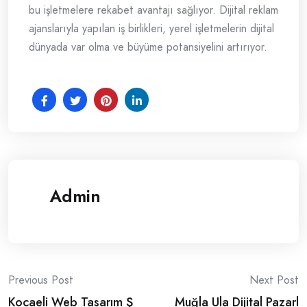
bu işletmelere rekabet avantajı sağlıyor. Dijital reklam
ajanslarıyla yapılan iş birlikleri, yerel işletmelerin dijital
dünyada var olma ve büyüme potansiyelini artırıyor.
Admin
Post
Previous Post
Next Post
Kocaeli Web Tasarım Ş
Muğla Ula Dijital Pazarl