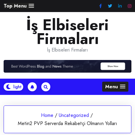
Skip
Top Menu
to
İş Elbiseleri
content
Firmaları
İş Elbiseleri Firmaları
Menu
Home
/
Uncategorized
/
Metin2 PVP Serverda Rekabetçi Olmanın Yolları