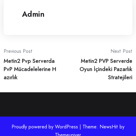
Admin
Post
Previous Post
Next Post
Metin2 Pvp Serverda
Metin2 PVP Serverde
navigation
PvP Mücadelelerine H
Oyun İçindeki Pazarlık
azırlık
Stratejileri
Proudly powered by WordPress | Theme: NewsHit by
Themeuniver