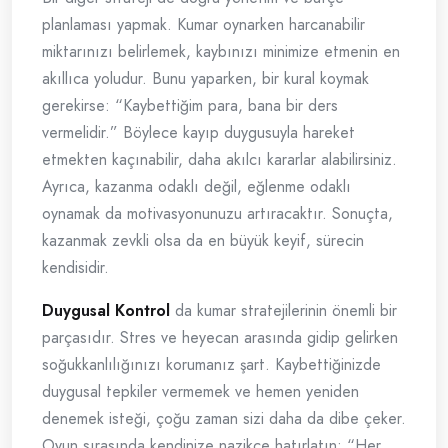
planlaması yapmak. Kumar oynarken harcanabilir
miktarınızı belirlemek, kaybınızı minimize etmenin en
akıllıca yoludur. Bunu yaparken, bir kural koymak
gerekirse: “Kaybettiğim para, bana bir ders
vermelidir.” Böylece kayıp duygusuyla hareket
etmekten kaçınabilir, daha akılcı kararlar alabilirsiniz.
Ayrıca, kazanma odaklı değil, eğlenme odaklı
oynamak da motivasyonunuzu artıracaktır. Sonuçta,
kazanmak zevkli olsa da en büyük keyif, sürecin
kendisidir.
Duygusal Kontrol
da kumar stratejilerinin önemli bir
parçasıdır. Stres ve heyecan arasında gidip gelirken
soğukkanlılığınızı korumanız şart. Kaybettiğinizde
duygusal tepkiler vermemek ve hemen yeniden
denemek isteği, çoğu zaman sizi daha da dibe çeker.
Oyun sırasında kendinize nazikçe hatırlatın: “Her