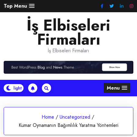
Skip
Top Menu
to
İş Elbiseleri
content
Firmaları
İş Elbiseleri Firmaları
Menu
Home
/
Uncategorized
/
Kumar Oynamanın Bağımlılık Yaratma Yöntemleri