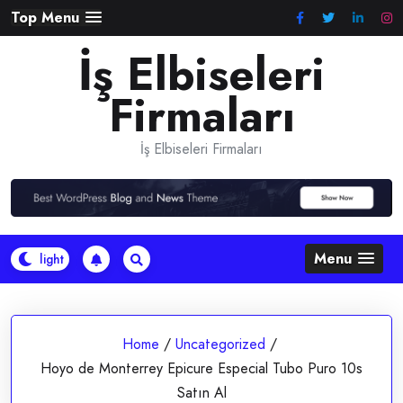
Skip
Top Menu
to
İş Elbiseleri
content
Firmaları
İş Elbiseleri Firmaları
Menu
Home
/
Uncategorized
/
Hoyo de Monterrey Epicure Especial Tubo Puro 10s
Satın Al