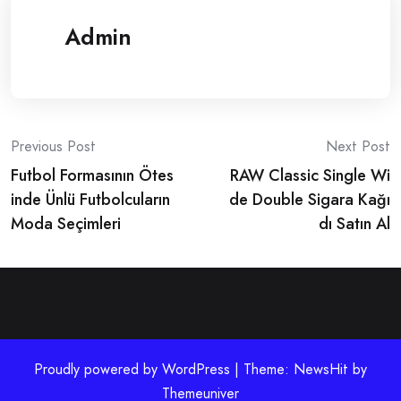
Admin
Post
Previous Post
Next Post
Futbol Formasının Ötes
RAW Classic Single Wi
navigation
inde Ünlü Futbolcuların
de Double Sigara Kağı
Moda Seçimleri
dı Satın Al
Proudly powered by WordPress | Theme: NewsHit by
Themeuniver