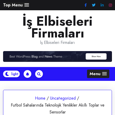
Skip
Top Menu
to
İş Elbiseleri
content
Firmaları
İş Elbiseleri Firmaları
Menu
Home
/
Uncategorized
/
Futbol Sahalarında Teknolojik Yenilikler Akıllı Toplar ve
Sensorlar