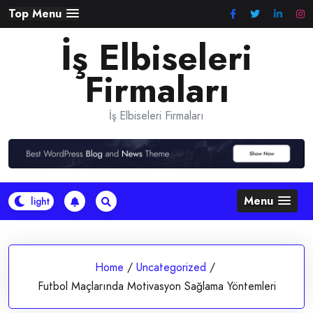
Skip
Top Menu
to
İş Elbiseleri
content
Firmaları
İş Elbiseleri Firmaları
Menu
Home
/
Uncategorized
/
Futbol Maçlarında Motivasyon Sağlama Yöntemleri