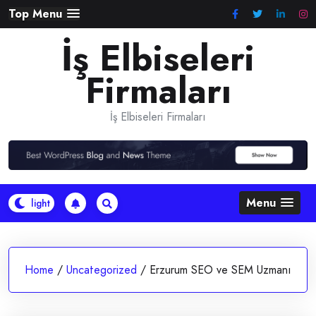
Skip
Top Menu
to
İş Elbiseleri
content
Firmaları
İş Elbiseleri Firmaları
Menu
Home
/
Uncategorized
/
Erzurum SEO ve SEM Uzmanı