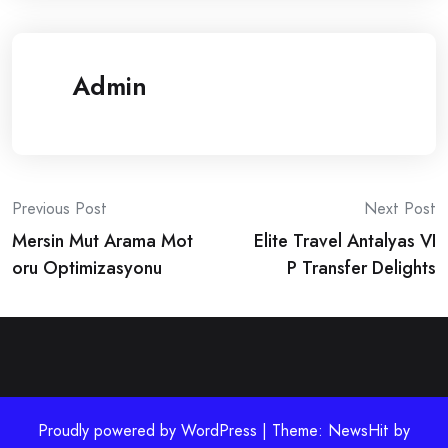
Admin
Post
Previous Post
Next Post
Mersin Mut Arama Mot
Elite Travel Antalyas VI
navigation
oru Optimizasyonu
P Transfer Delights
Proudly powered by WordPress | Theme: NewsHit by