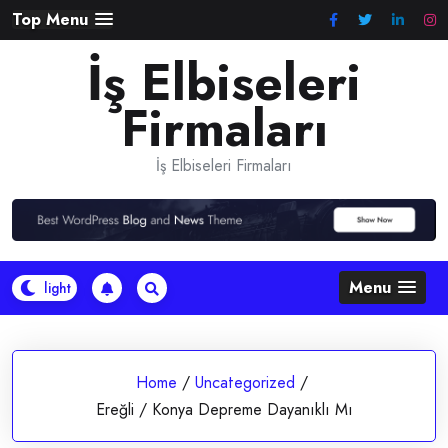
Skip
Top Menu
to
İş Elbiseleri
content
Firmaları
İş Elbiseleri Firmaları
Menu
Home
/
Uncategorized
/
Ereğli / Konya Depreme Dayanıklı Mı