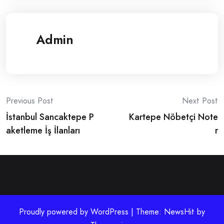
Admin
Post
Previous Post
Next Post
İstanbul Sancaktepe P
Kartepe Nöbetçi Note
navigation
aketleme İş İlanları
r
Proudly powered by WordPress | Theme: NewsHit by