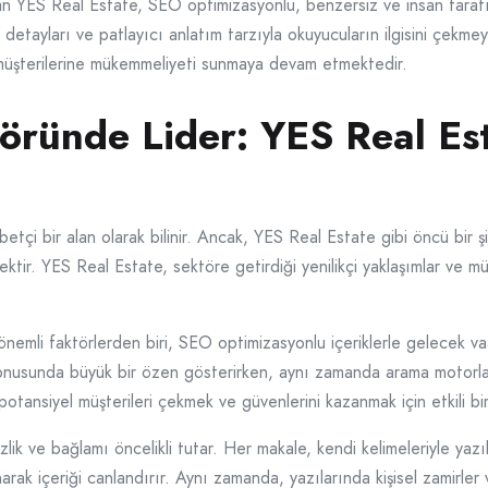
n YES Real Estate, SEO optimizasyonlu, benzersiz ve insan tarafın
tıcı detayları ve patlayıcı anlatım tarzıyla okuyucuların ilgisini çek
k müşterilerine mükemmeliyeti sunmaya devam etmektedir.
ründe Lider: YES Real Est
tçi bir alan olarak bilinir. Ancak, YES Real Estate gibi öncü bir şi
nektir. YES Real Estate, sektöre getirdiği yenilikçi yaklaşımlar ve müş
nemli faktörlerden biri, SEO optimizasyonlu içeriklerle gelecek vaat
imi konusunda büyük bir özen gösterirken, aynı zamanda arama motorla
 potansiyel müşterileri çekmek ve güvenlerini kazanmak için etkili bir
k ve bağlamı öncelikli tutar. Her makale, kendi kelimeleriyle yazılmış
rak içeriği canlandırır. Aynı zamanda, yazılarında kişisel zamirler