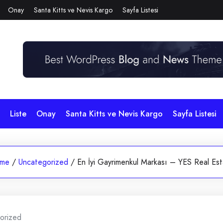
Onay
Santa Kitts ve Nevis Kargo
Sayfa Listesi
Liste
Onay
Santa Kitts ve Nevis Kargo
Sayfa Listesi
me
/
Uncategorized
/
En İyi Gayrimenkul Markası – YES Real Es
orized