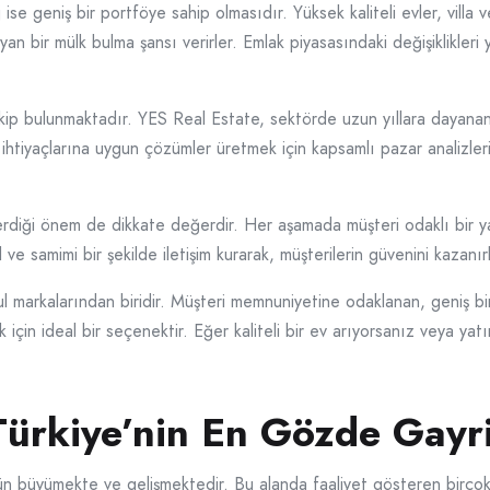
se geniş bir portföye sahip olmasıdır. Yüksek kaliteli evler, villa v
yan bir mülk bulma şansı verirler. Emlak piyasasındaki değişiklikler
 ekip bulunmaktadır. YES Real Estate, sektörde uzun yıllara dayan
rin ihtiyaçlarına uygun çözümler üretmek için kapsamlı pazar analizl
rdiği önem de dikkate değerdir. Her aşamada müşteri odaklı bir ya
e samimi bir şekilde iletişim kurarak, müşterilerin güvenini kazanırlar
l markalarından biridir. Müşteri memnuniyetine odaklanan, geniş bi
k için ideal bir seçenektir. Eğer kaliteli bir ev arıyorsanız veya y
 Türkiye’nin En Gözde Gay
n büyümekte ve gelişmektedir. Bu alanda faaliyet gösteren birçok