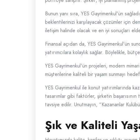
portföye sahiptir. Şirket, iyi planlanmış proj
Bunun yanı sıra, YES Gayrimenkul'ün sağladığı
beklentilerinizi karşılayacak çözümler için de
iletişim halinde olacak ve en iyi sonuçları el
Finansal açıdan da, YES Gayrimenkul'ün sundu
yatırımcılara kolaylık sağlar. Böylelikle, büt
YES Gayrimenkul'ün projeleri, modern mimari a
müşterilerine kaliteli bir yaşam sunmayı hede
YES Gayrimenkul ile konut yatırımlarında kazan
tasarımlar gibi faktörler, şirketin başarısının
tavsiye edilir. Unutmayın, “Kazananlar Kulübü”
Şık ve Kaliteli Ya
Hayatımızda kalite, konfor ve şıklığı arayan b