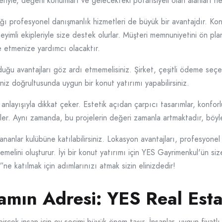
eleriyle, değerli konumları ve gelecekteki potansiyeli olan alanları 
 profesyonel danışmanlık hizmetleri de büyük bir avantajdır. Konut y
neyimli ekipleriyle size destek olurlar. Müşteri memnuniyetini ön pl
de etmenize yardımcı olacaktır.
ğu avantajları göz ardı etmemelisiniz. Şirket, çeşitli ödeme seçen
çeniz doğrultusunda uygun bir konut yatırımı yapabilirsiniz.
nlayışıyla dikkat çeker. Estetik açıdan çarpıcı tasarımlar, konforl
fler. Aynı zamanda, bu projelerin değeri zamanla artmaktadır, böylec
anlar kulübüne katılabilirsiniz. Lokasyon avantajları, profesyonel d
 temelini oluşturur. İyi bir konut yatırımı için YES Gayrimenkul'ün s
ne katılmak için adımlarınızı atmak sizin elinizdedir!
şamın Adresi: YES Real Esta
irçok insan için ev seçimi büyük önem taşır. İnsanlar, uygun fiyatl