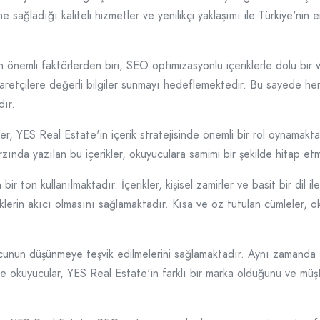
e sağladığı kaliteli hizmetler ve yenilikçi yaklaşımı ile Türkiye'ni
 önemli faktörlerden biri, SEO optimizasyonlu içeriklerle dolu bir w
yaretçilere değerli bilgiler sunmayı hedeflemektedir. Bu sayede h
dır.
ler, YES Real Estate'in içerik stratejisinde önemli bir rol oynamakt
arzında yazılan bu içerikler, okuyuculara samimi bir şekilde hitap 
 ton kullanılmaktadır. İçerikler, kişisel zamirler ve basit bir dil il
riklerin akıcı olmasını sağlamaktadır. Kısa ve öz tutulan cümleler, o
cunun düşünmeye teşvik edilmelerini sağlamaktadır. Aynı zamanda an
de okuyucular, YES Real Estate'in farklı bir marka olduğunu ve mü