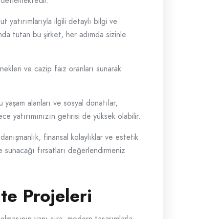
hedeflemektedir.
atırımlarıyla ilgili detaylı bilgi ve
anda tutan bu şirket, her adımda sizinle
ekleri ve cazip faiz oranları sunarak
u yaşam alanları ve sosyal donatılar,
e yatırımınızın getirisi de yüksek olabilir.
anışmanlık, finansal kolaylıklar ve estetik
ize sunacağı fırsatları değerlendirmeniz
te Projeleri
ı olmasının yanı sıra, modern tasarımlarla