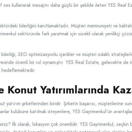
ktif ses kullanarak mesajını daha güçlü bir şekilde ileten YES Real Es
ektördeki liderliğini kanıtlamaktadır. Müşteri memnuniyeti ve kalitel
imenkul sektöründe fark yaratmak için sürekli olarak yenilikçi çözüm
derliği, SEO optimizasyonlu içerikler ve müşteri odaklı stratejilerle
kayesinde önemli bir rol oynamıştır. YES Real Estate, gelecekte de
yi hedeflemektedir.
le Konut Yatırımlarında Ka
yatırım şirketlerinden biridir. Şirketin başarısı, müşterilerine sun
zananlar kulübüne katılmak isteyenlere, YES Gayrimenkul'ün avantajla
siniz? İlk olarak, lokasyon çok önemlidir. YES Gayrimenkul, seçkin