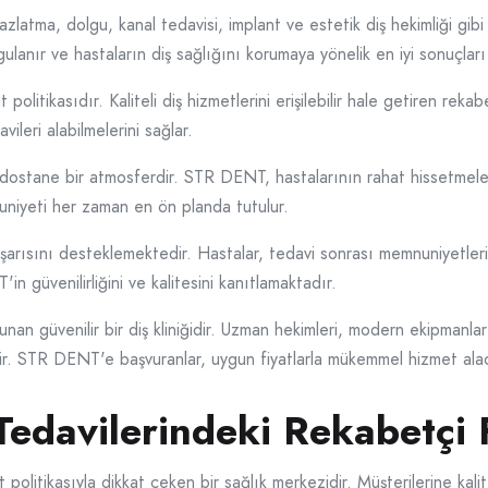
azlatma, dolgu, kanal tedavisi, implant ve estetik diş hekimliği gibi 
ygulanır ve hastaların diş sağlığını korumaya yönelik en iyi sonuçlar
politikasıdır. Kaliteli diş hizmetlerini erişilebilir hale getiren reka
ileri alabilmelerini sağlar.
ve dostane bir atmosferdir. STR DENT, hastalarının rahat hissetmeler
nuniyeti her zaman en ön planda tutulur.
arısını desteklemektedir. Hastalar, tedavi sonrası memnuniyetlerini
n güvenilirliğini ve kalitesini kanıtlamaktadır.
nan güvenilir bir diş kliniğidir. Uzman hekimleri, modern ekipmanlar
ir. STR DENT'e başvuranlar, uygun fiyatlarla mükemmel hizmet alaca
edavilerindeki Rekabetçi Fi
 politikasıyla dikkat çeken bir sağlık merkezidir. Müşterilerine ka