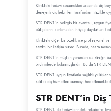
Klinikteki tedavi seçenekleri arasında diş bey
deneyimli diş hekimleri tarafından titizlikle u
STR DENT'in belirgin bir avantajı, uygun fiyat 
bütçelerini zorlamadan ihtiyaç duydukları tedav
Klinikteki diğer bir özellik ise profesyonel 
samimi bir iletişim sunar. Burada, hasta mem
STR DENT'in müşteri yorumları da kliniğin baş
bildirimlerde bulunmuşlardır. Bu da STR DENT'i
STR DENT uygun fiyatlarla sağlıklı gülüşler su
kaliteli diş hizmetleri sunmayı hedeflemekted
STR DENT’in Diş T
STR DENT, diş tedavilerindeki rekabetçi fiyat