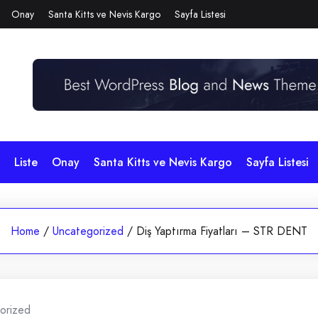
Onay
Santa Kitts ve Nevis Kargo
Sayfa Listesi
Liste
Onay
Santa Kitts ve Nevis Kargo
Sayfa Listesi
Home
/
Uncategorized
/
Diş Yaptırma Fiyatları – STR DENT
orized