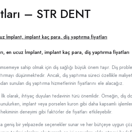
atları – STR DENT
arı, en ucuz İmplant, implant kaç para, diş yaptırma fiyatları
ümsemeye sahip olmak için diş sağlığı büyük önem taşır. Diş probleml
tırmayı düşünmektedir. Ancak, diş yaptırma süreci özellikle maliyet 
ndan sunulan diş yaptırma hizmetlerinin fiyatlarını ele alacağız.
. İlk olarak, ihtiyaç duyulan tedavinin türü önemlidir. Örneğin, diş 
sunulurken, implant veya porselen kuron gibi daha kapsamlı işlemler
hekiminin deneyimi gibi faktörler de fiyatları etkileyebilir.
 geniş bir yelpazede seçenekler sunar ve her bütçeye uygun çözüml