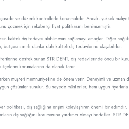
rçasıdır ve düzenli kontrollerle korunmalıdır. Ancak, yüksek maliyet
u çözmek için rekabetçi fiyat politikasını benimsemiştir.
in kaliteli diş tedavisi alabilmesini sağlamayı amaçlar. Diğer sağlık
ütçesi sınırlı olanlar dahi kaliteli diş tedavilerine ulaşabilirler.
üşterilerine destek sunan STR DENT, diş tedavilerinde öncü bir kurulu
tçelerini korumalarına da olanak tanır.
arken müşteri memnuniyetine de önem verir. Deneyimli ve uzman diş 
na uygun çözümler sunulur. Bu sayede müşteriler, hem uygun fiyatlarl
at politikası, diş sağlığına erişimi kolaylaştıran önemli bir adımd
nların diş sağlığını korumasına yardımcı olmayı hedefler. STR DENT 