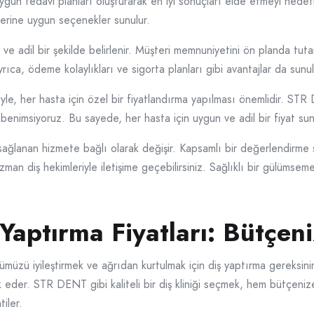
uygun tedavi planları oluşturarak en iyi sonuçları elde etmeyi hedef
elerine uygun seçenekler sunulur.
 adil bir şekilde belirlenir. Müşteri memnuniyetini ön planda tutan k
ca, ödeme kolaylıkları ve sigorta planları gibi avantajlar da sunula
yle, her hasta için özel bir fiyatlandırma yapılması önemlidir. STR
şım benimsiyoruz. Bu sayede, her hasta için uygun ve adil bir fiyat sun
ğlanan hizmete bağlı olarak değişir. Kapsamlı bir değerlendirme son
an diş hekimleriyle iletişime geçebilirsiniz. Sağlıklı bir gülümseme
aptırma Fiyatları: Bütçeni
üzü iyileştirmek ve ağrıdan kurtulmak için diş yaptırma gereksinim
ak eder. STR DENT gibi kaliteli bir diş kliniği seçmek, hem bütçeniz
iler.