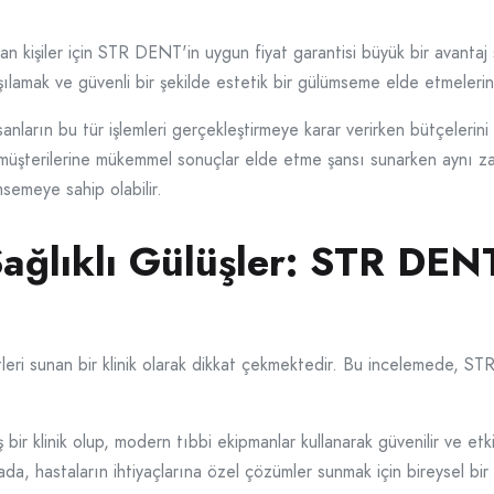
n kişiler için STR DENT'in uygun fiyat garantisi büyük bir avantaj 
karşılamak ve güvenli bir şekilde estetik bir gülümseme elde etmeleri
nsanların bu tür işlemleri gerçekleştirmeye karar verirken bütçeler
yle müşterilerine mükemmel sonuçlar elde etme şansı sunarken aynı
semeye sahip olabilir.
Sağlıklı Gülüşler: STR DEN
etleri sunan bir klinik olarak dikkat çekmektedir. Bu incelemede, S
r klinik olup, modern tıbbi ekipmanlar kullanarak güvenilir ve etkil
ada, hastaların ihtiyaçlarına özel çözümler sunmak için bireysel bi