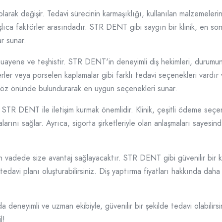
 olarak değişir. Tedavi sürecinin karmaşıklığı, kullanılan malzemelerin
aşlıca faktörler arasındadır. STR DENT gibi saygın bir klinik, en son 
r sunar.
r muayene ve teşhistir. STR DENT'in deneyimli diş hekimleri, durum
rler veya porselen kaplamalar gibi farklı tedavi seçenekleri vardır
 göz önünde bulundurarak en uygun seçenekleri sunar.
 STR DENT ile iletişim kurmak önemlidir. Klinik, çeşitli ödeme seçen
arını sağlar. Ayrıca, sigorta şirketleriyle olan anlaşmaları sayesind
vadede size avantaj sağlayacaktır. STR DENT gibi güvenilir bir klin
edavi planı oluşturabilirsiniz. Diş yaptırma fiyatları hakkında daha
.
deneyimli ve uzman ekibiyle, güvenilir bir şekilde tedavi olabilirs
l!