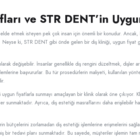
afları ve STR DENT’in Uygu
elde etmek isteyen pek çok insan için önemli bir konudur. Ancak, baz
r. Neyse ki, STR DENT gibi önde gelen bir diş kliniği, uygun fiyat 
olarak değişebilir. İnsanlar genellikle diş rengini düzeltmek, dişler
işlemlerine başvururlar. Bu tür prosedürlerin maliyeti, kullanılan y
ir.
uygun fiyatlarla sunmayı amaçlayan bir klinik olarak öne çıkıyor. Kl
sunmaktadır. Ayrıca, diş estetiği masraflarını daha erişilebilir ha
 bütçelerini zorlamadan diş estetiği işlemlerine erişmelerini sağlar. 
miş bir tedavi planı sunmaktadır. Bu sayede, müşteriler işlemin tam