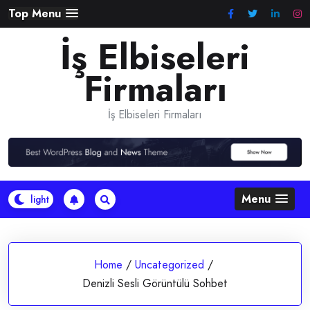
Skip
Top Menu
to
İş Elbiseleri
content
Firmaları
İş Elbiseleri Firmaları
Menu
Home
/
Uncategorized
/
Denizli Sesli Görüntülü Sohbet