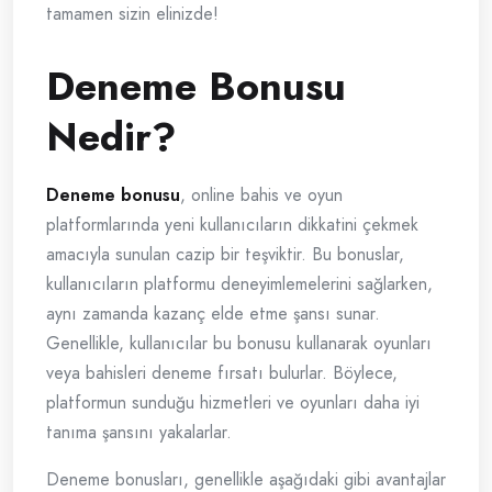
tamamen sizin elinizde!
Deneme Bonusu
Nedir?
Deneme bonusu
, online bahis ve oyun
platformlarında yeni kullanıcıların dikkatini çekmek
amacıyla sunulan cazip bir teşviktir. Bu bonuslar,
kullanıcıların platformu deneyimlemelerini sağlarken,
aynı zamanda kazanç elde etme şansı sunar.
Genellikle, kullanıcılar bu bonusu kullanarak oyunları
veya bahisleri deneme fırsatı bulurlar. Böylece,
platformun sunduğu hizmetleri ve oyunları daha iyi
tanıma şansını yakalarlar.
Deneme bonusları, genellikle aşağıdaki gibi avantajlar