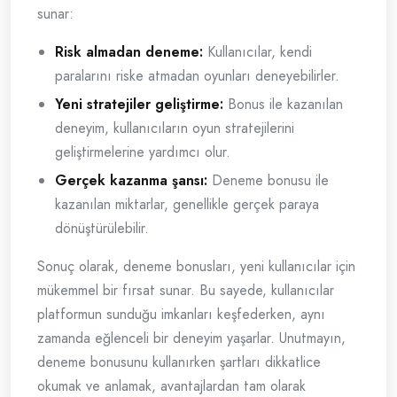
sunar:
Risk almadan deneme:
Kullanıcılar, kendi
paralarını riske atmadan oyunları deneyebilirler.
Yeni stratejiler geliştirme:
Bonus ile kazanılan
deneyim, kullanıcıların oyun stratejilerini
geliştirmelerine yardımcı olur.
Gerçek kazanma şansı:
Deneme bonusu ile
kazanılan miktarlar, genellikle gerçek paraya
dönüştürülebilir.
Sonuç olarak, deneme bonusları, yeni kullanıcılar için
mükemmel bir fırsat sunar. Bu sayede, kullanıcılar
platformun sunduğu imkanları keşfederken, aynı
zamanda eğlenceli bir deneyim yaşarlar. Unutmayın,
deneme bonusunu kullanırken şartları dikkatlice
okumak ve anlamak, avantajlardan tam olarak