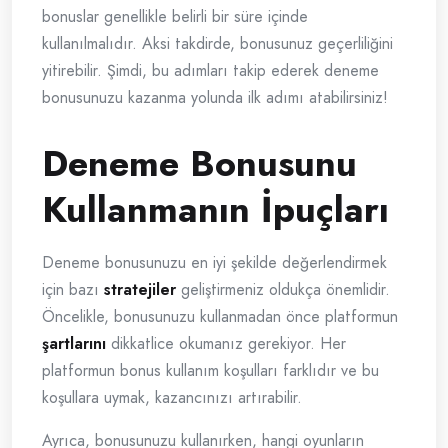
bonuslar genellikle belirli bir süre içinde
kullanılmalıdır. Aksi takdirde, bonusunuz geçerliliğini
yitirebilir. Şimdi, bu adımları takip ederek deneme
bonusunuzu kazanma yolunda ilk adımı atabilirsiniz!
Deneme Bonusunu
Kullanmanın İpuçları
Deneme bonusunuzu en iyi şekilde değerlendirmek
için bazı
stratejiler
geliştirmeniz oldukça önemlidir.
Öncelikle, bonusunuzu kullanmadan önce platformun
şartlarını
dikkatlice okumanız gerekiyor. Her
platformun bonus kullanım koşulları farklıdır ve bu
koşullara uymak, kazancınızı artırabilir.
Ayrıca, bonusunuzu kullanırken, hangi oyunların