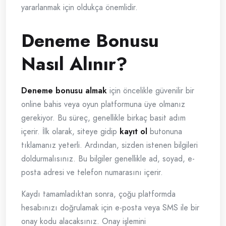
yararlanmak için oldukça önemlidir.
Deneme Bonusu
Nasıl Alınır?
Deneme bonusu almak
için öncelikle güvenilir bir
online bahis veya oyun platformuna üye olmanız
gerekiyor. Bu süreç, genellikle birkaç basit adım
içerir. İlk olarak, siteye gidip
kayıt ol
butonuna
tıklamanız yeterli. Ardından, sizden istenen bilgileri
doldurmalısınız. Bu bilgiler genellikle ad, soyad, e-
posta adresi ve telefon numarasını içerir.
Kaydı tamamladıktan sonra, çoğu platformda
hesabınızı doğrulamak için e-posta veya SMS ile bir
onay kodu alacaksınız. Onay işlemini