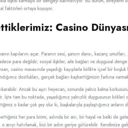
a ilişkisi karmaşık bir dengeyi barındırıyor. Bu durum, bireylerin so
l faktörleri ortaya koyuyor.
ettiklerimiz: Casino Dünya
ünyanın kapılarını açar. Paranın sesi, şansın dansı, kazanç umutlar
ece para değildir; sosyal ilişkiler, aile bağları ve duygusal denge 
nsan, casino masasında yaşadığı kayıplarla birlikte içsel bir boşluk
dığımız dostlukları, gerçek bağları kaybettiğimizin farkına varmak
çıkarabilir. Ancak bu aşırı heyecan, sonunda yalnız kalma korkusun
ir. İşte tam bu noktada, yaşadığımız yalnızlık duygusunun kökleri o
ğimiz o kadar çok şey olur ki, başkalarıyla paylaştığımız anların
iğimiz her para birimi, aslında bir anı, bir hayal ve belki de gel
 anıyı hatırlamak, bizi bir adım geriye götürebilir. Kendimize gelm