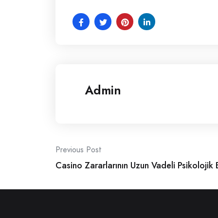
Admin
Post
Previous Post
Casino Zararlarının Uzun Vadeli Psikolojik E
navigation