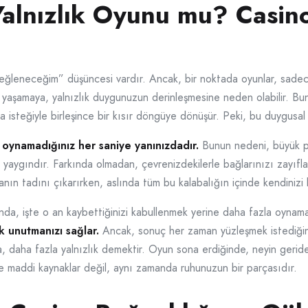
alnızlık Oyunu mu? Casino
leneceğim” düşüncesi vardır. Ancak, bir noktada oyunlar, sadece e
tı yaşamaya, yalnızlık duygunuzun derinleşmesine neden olabilir. B
isteğiyle birleşince bir kısır döngüye dönüşür. Peki, bu duygusal 
a oynamadığınız her saniye yanınızdadır.
Bunun nedeni, büyük par
a yaygındır. Farkında olmadan, çevrenizdekilerle bağlarınızı zayıfl
nın tadını çıkarırken, aslında tüm bu kalabalığın içinde kendinizi
ında, işte o an kaybettiğinizi kabullenmek yerine daha fazla oynama
k unutmanızı sağlar.
Ancak, sonuç her zaman yüzleşmek istediğiniz
sa, daha fazla yalnızlık demektir. Oyun sona erdiğinde, neyin ger
 maddi kaynaklar değil, aynı zamanda ruhunuzun bir parçasıdır.