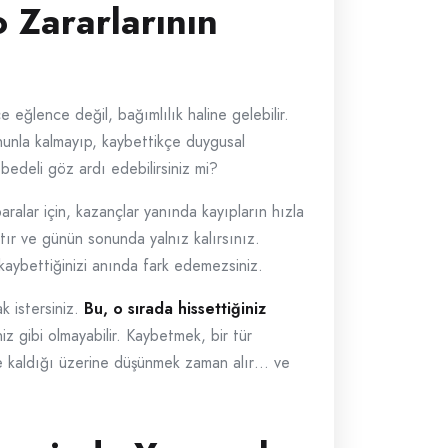
 Zararlarının
ğlence değil, bağımlılık haline gelebilir.
ununla kalmayıp, kaybettikçe duygusal
bedeli göz ardı edebilirsiniz mi?
alar için, kazançlar yanında kayıpların hızla
atır ve günün sonunda yalnız kalırsınız.
 kaybettiğinizi anında fark edemezsiniz.
k istersiniz.
Bu, o sırada hissettiğiniz
 gibi olmayabilir. Kaybetmek, bir tür
ide kaldığı üzerine düşünmek zaman alır… ve