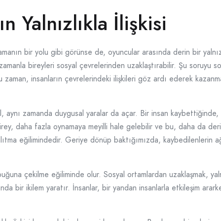
n Yalnızlıkla İlişkisi
lamanın bir yolu gibi görünse de, oyuncular arasında derin bir yalnı
a, zamanla bireyleri sosyal çevrelerinden uzaklaştırabilir. Şu soru
zaman, insanların çevrelerindeki ilişkileri göz ardı ederek kazanm
l, aynı zamanda duygusal yaralar da açar. Bir insan kaybettiğinde,
ey, daha fazla oynamaya meyilli hale gelebilir ve bu, daha da derin
yalıtma eğilimindedir. Geriye dönüp baktığımızda, kaybedilenlerin ağ
uğuna çekilme eğiliminde olur. Sosyal ortamlardan uzaklaşmak, yal
ında bir ikilem yaratır. İnsanlar, bir yandan insanlarla etkileşim ara