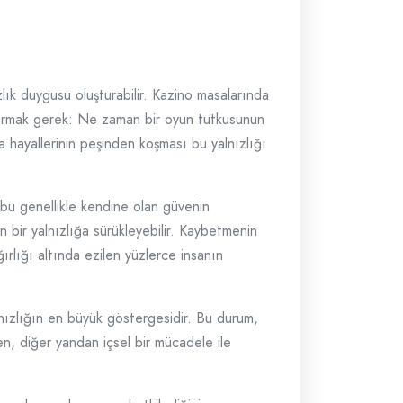
zlık duygusu oluşturabilir. Kazino masalarında
yu sormak gerek: Ne zaman bir oyun tutkusunun
a hayallerinin peşinden koşması bu yalnızlığı
 bu genellikle kendine olan güvenin
 bir yalnızlığa sürükleyebilir. Kaybetmenin
ırlığı altında ezilen yüzlerce insanın
nızlığın en büyük göstergesidir. Bu durum,
rken, diğer yandan içsel bir mücadele ile