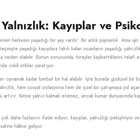
alnızlık: Kayıplar ve Psiko
en herkesin yaşadığı bir şey vardır: Bir anlık pişmanlık. Ama işi
eçmişte yaşadığı kayıplara takılı kalan insanların yaşadığı yalnızlı
 neden olabilir. Bunun sonucunda, bireyler kaybettiklerini telafi
nde ciddi etkiler yaratıyor.
arı oynamak kadar berbat bir hal alabilir. İşte burada güdüsel bir 
Yalnızlık, hem sosyal izolasyona hem de içsel bir çatışmaya yol açar.
ünü artırır. Kimse yalnız kalmak istemez, ancak kumar dünyasında ka
 çok daha fazlasını ifade ediyor; kayıplar, yalnızlığı pekiştiriyor
sahne hâline geliyor.