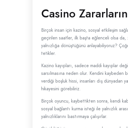
Casino Zararlarını
Birçok insan için kazino, sosyal etkileşim sağ
geçirilen saatler, ilk başta eğlenceli olsa d
yalnızlığa dönüştüğünü anlayabiliyoruz? Çoğu 
tetikler.
Kazino kayıpları, sadece maddi kayıplar deği
sarsılmasına neden olur. Kendini kaybeden bir
verdiği boşluk hissi, insanları dış dünyadan 
hikayesini görebiliriz.
Birçok oyuncu, kaybettikten sonra, kendi kab
sosyal bağlantı kurma isteği ile yalnızlık aras
yalnızlıklarını bastırmaya çalışırlar.