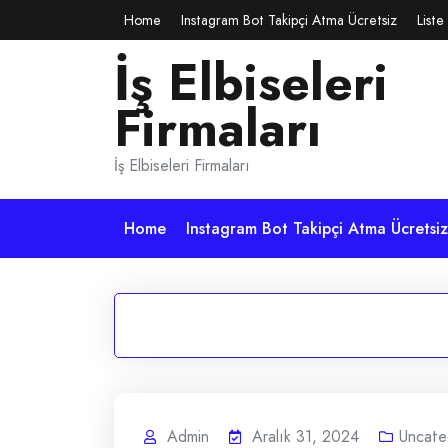
Skip
Home
Instagram Bot Takipçi Atma Ücretsiz
Liste
to
İş Elbiseleri
content
Firmaları
İş Elbiseleri Firmaları
Home
Instagram Bot Takipçi Atma Ücretsiz
Admin
Aralık 31, 2024
Uncate