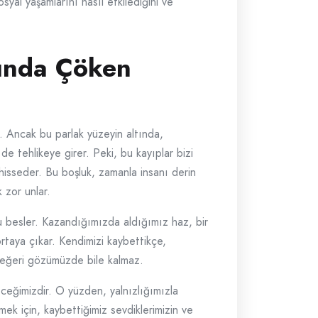
syal yaşamlarını nasıl etkilediğini ve
sında Çöken
ı… Ancak bu parlak yüzeyin altında,
de tehlikeye girer. Peki, bu kayıplar bizi
 hisseder. Bu boşluk, zamanla insanı derin
 zor unlar.
u besler. Kazandığımızda aldığımız haz, bir
rtaya çıkar. Kendimizi kaybettikçe,
 değeri gözümüzde bile kalmaz.
eceğimizdir. O yüzden, yalnızlığımızla
ek için, kaybettiğimiz sevdiklerimizin ve