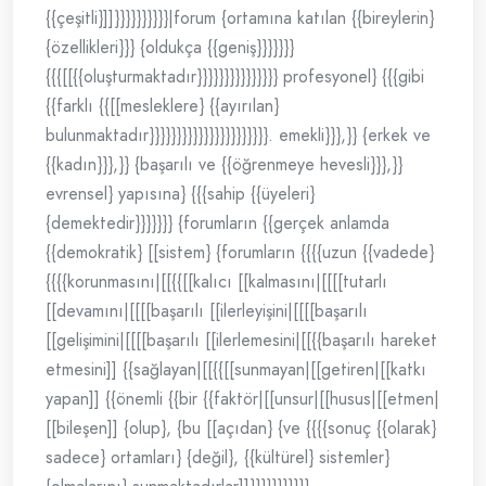
{{çeşitli}]]}}}}}}}}}}|forum {ortamına katılan {{bireylerin}
{özellikleri}}} {oldukça {{geniş}}}}}}}
{{{[[{{oluşturmaktadır}}}}}}}}}}}}}}} profesyonel} {{{gibi
{{farklı {{[[mesleklere} {{ayırılan}
bulunmaktadır}}}}}}}}}}}}}}}}}}}}}}. emekli}}},}} {erkek ve
{{kadın}}},}} {başarılı ve {{öğrenmeye hevesli}}},}}
evrensel} yapısına} {{{sahip {{üyeleri}
{demektedir}}}}}}} {forumların {{gerçek anlamda
{{demokratik} [[sistem} {forumların {{{{uzun {{vadede}
{{{{korunmasını|[[{{[[kalıcı [[kalmasını|[[[[tutarlı
[[devamını|[[[[başarılı [[ilerleyişini|[[[[başarılı
[[gelişimini|[[[[başarılı [[ilerlemesini|[[{{başarılı hareket
etmesini]] {{sağlayan|[[{{[[sunmayan|[[getiren|[[katkı
yapan]] {{önemli {{bir {{faktör|[[unsur|[[husus|[[etmen|
[[bileşen]] {olup}, {bu [[açıdan} {ve {{{{sonuç {{olarak}
sadece} ortamları} {değil}, {{kültürel} sistemler}