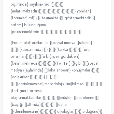
biçiminde} sayılmaktadır}}}}}}}}}
{anlatılmaktadır}}}}}}}}}}}}}}}}}}}}}}}}}}}}}} yönden}
{forumlar} rol}}} {{{taşımakta}}}|{göstermektedir}}}
sistem} bulunduğunu}
{pekiştirmektedir}}}}}}}}}}}}}}}}}}}}}}}}}}}}}}}}}}
{Forum platformları ile {{sosyal medya {{siteleri}
[[[[[[{{kapsamında}]]}} {{{[[{{farklar}}}}}}}}}} forum
ortamları]]}}}} [[{{{farklı} işlev gördükleri}
{belirtilmektedir}}}}}}]}}}} {{{Twitter} {{{gibi {{[[sosyal
medya {{ağlarında} [[daha anbean} konuşmalar}}}}}}}
{dolaşırken}}}}}}}}}}}} [[,|;]]}}
{{{{{{derinlemesine}|metodolojik|ilmi|bilimsel}}}}}}}]]]]}}}}
{tartışma {{ortamı}
oluşturmaktadırlar}}}}}}}}}}}}}}|müşteri [[dairelerine}}}|
{başlığı [[altında}}}}}}}}}}}} [[daha
[[{derinlemesine}}}}}}}}}}}}}} diyaloglar]]}}}} olduğunu}}}