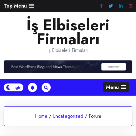
Skip
Top Menu
to
İş Elbiseleri
content
Firmaları
İş Elbiseleri Firmaları
Menu
Home
/
Uncategorized
/
Forum