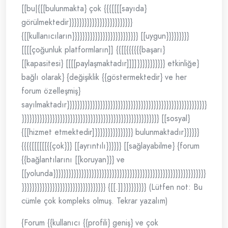
[[bu|{[[bulunmakta} çok {{{[[[[sayıda}
görülmektedir}}}}}}}}}}}}}}}}}}}}}}}}}
{[[kullanıcıların}}}}}}}}}}}}}}}}}}}}}}}}}} [[uygun}}}}}}}}}
[[[[çoğunluk platformların]] {{[[{{{{{{başarı}
[[kapasitesi} [[[[paylaşmaktadır]]]]}}}}}}}}}}} etkinliğe}
bağlı olarak} {değişiklik {{göstermektedir} ve her
forum özelleşmiş}
sayılmaktadır}}}}}}}}}}}}}}}}}}}}}}}}}}}}}}}}}}}}}}}}}}}}}}}}}}}}}}}
}}}}}}}}}}}}}}}}}}}}}}}}}}}}}}}}}}}}}}}}}}}}}}}}}}}}}} [[sosyal}
{[[hizmet etmektedir]}}}}}}}}}}}}}}} bulunmaktadır}}}}}}
{{{{[[[[[[{{çok}}} [[ayrıntılı}}}}}} [[sağlayabilme} {forum
{{bağlantılarını [[koruyan}}} ve
[[yolunda}}}}}}}}}}}}}}}}}}}}}}}}}}}}}}}}}}}}}}}}}}}}}}}}}}}}}}}}}}}}
}}}}}}}}}}}}}}}}}}}}}}}}}}}}}}}}} {[[.]]}}}}}}}}} (Lütfen not: Bu
cümle çok kompleks olmuş. Tekrar yazalım)
{Forum {{kullanıcı {{profili} geniş} ve çok