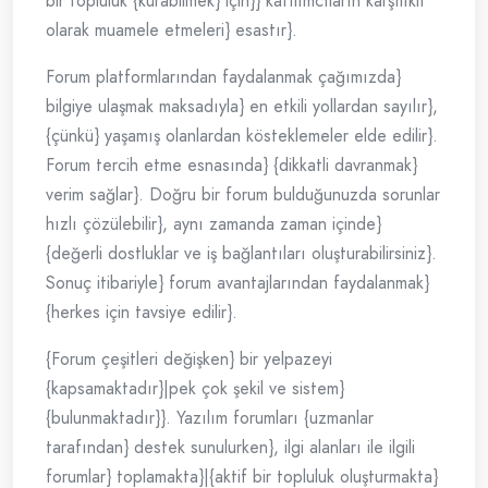
bir topluluk {kurabilmek} için}} katılımcıların karşılıklı
olarak muamele etmeleri} esastır}.
Forum platformlarından faydalanmak çağımızda}
bilgiye ulaşmak maksadıyla} en etkili yollardan sayılır},
{çünkü} yaşamış olanlardan kösteklemeler elde edilir}.
Forum tercih etme esnasında} {dikkatli davranmak}
verim sağlar}. Doğru bir forum bulduğunuzda sorunlar
hızlı çözülebilir}, aynı zamanda zaman içinde}
{değerli dostluklar ve iş bağlantıları oluşturabilirsiniz}.
Sonuç itibariyle} forum avantajlarından faydalanmak}
{herkes için tavsiye edilir}.
{Forum çeşitleri değişken} bir yelpazeyi
{kapsamaktadır}|pek çok şekil ve sistem}
{bulunmaktadır}}. Yazılım forumları {uzmanlar
tarafından} destek sunulurken}, ilgi alanları ile ilgili
forumlar} toplamakta}|{aktif bir topluluk oluşturmakta}