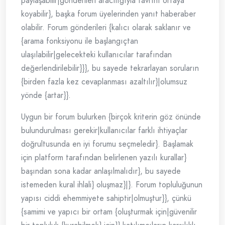
paylaşabilir|gönderileri aracılığıyla tavrını ortaya
koyabilir}, başka forum üyelerinden yanıt haberaber
olabilir. Forum gönderileri {kalıcı olarak saklanır ve
{arama fonksiyonu ile başlangıçtan
ulaşılabilir|gelecekteki kullanıcılar tarafından
değerlendirilebilir}}}, bu sayede tekrarlayan soruların
{birden fazla kez cevaplanması azaltılır}|olumsuz
yönde {artar}}.
Uygun bir forum bulurken {birçok kriterin göz önünde
bulundurulması gerekir|kullanıcılar farklı ihtiyaçlar
doğrultusunda en iyi forumu seçmeledir}. Başlamak
için platform tarafından belirlenen yazılı kurallar}
başından sona kadar anlaşılmalıdır}, bu sayede
istemeden kural ihlali} oluşmaz}|}. Forum topluluğunun
yapısı ciddi ehemmiyete sahiptir|olmuştur}}, çünkü
{samimi ve yapıcı bir ortam {oluşturmak için|güvenilir