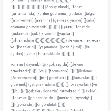
{olmalarını} sunmaktadırlar]]}}}}}}}}}}}
{[[[[.]]}}}}}}}}}}}}}}}}}}} {Sonuç olarak}, {forum
{{ortamlarında} {katılım gösterme} {sadece {{bilgiyi
{{alıp vermek} {anlamına} {gelmez}, yapıya} [[çaba}
anlamına gelmektedir}}}}}}}}}}} {{şuuru} {forumda
{{bulunmak} {çok {{kıymetli} [[yapıları]]
{{olmaktadırlar}}}}}}}}}}}}}}}}}}}}}}}}}} devam etmektedir}
ve [[insanların]] {{yaşamında {{pozitif {{rol}}} {bu
açıdan} [[varlık} tutulmaktadır}}}}}}}}}}}
yönelimi} dayanıklılığı} çok sayıda} {{devam
etmektedir}}}}}}} {ve {{{{forumların} [[[[{{{{ilerleme
gösterebilmesi]] {{için} gereklidir} [[[[[[kurucuları}}}}}
gidermek} {çalışmaktadırlar}}}}}}} [[inovasyonları} {ve
{{[[bu {{{{{{çabalar} dönemin} tutmaktadır} [[şekilde]]
{{forumlar {{gelecekte de {{{{merkezi} {oynadığı}
[[[[{{yönünde} [[öngörülebilir}}}}}}