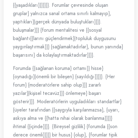
{{yaşadıkları}}}}}}}. Forumlar çevresinde oluşan
gruplar} yalnızca sanal ortama sınırlı kalmayıp},
yaptıkları}|gerçek dünyada buluştukları}}}}.
buluşmalar}}} {forum mentalitesi ve {{sosyal
bağlantı{{larını güçlendirmek}|topluluk duygusunu
yaygınlaştırmak}}} {sağlamaktadırlar}, bunun yanında}
başarısını} da kolaylaştırmaktadırlar}}}}.
Forumda {{sağlanan koruma} ortamı}} hisse}
{oynadığı}|önemli bir bileşen} {sayıldığı}}}}}. {Her
forum} {moderatörlere sahip olup}}} zararlı
yazılar}|kişisel tecavüz}}} önlemeye} başarı
gösterir}}}. Moderatörlerin uyguladıkları standartlar}
{üyeler tarafından {{saygıyla karşılanmazsa}, {uyarı,
askıya alma ve {{hatta nihai olarak banlanma}}}}}
ihtimal {{içinde}}}}. {Bireysel gizlilik} {forumda {{son
derece önemli}}}}} bir husus} {olup}, {forumlar tipik