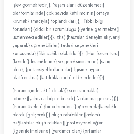
işlev görmektedir}}. Yaşam alanı düzenlemesi}
platformlarında} çok sayıda katılımcının} ortaya
koymak} amacıyla} toplandıkları}}}. Tıbbi bilgi
forumları} {ciddi bir sorumluluğu {{yerine getirmekte}|
üstlenmektedirler}}}}, zira} {hastalar deneyim alışverişi
yaparak} öğrenebilirler}|tedavi seçenekleri
konusunda} {fikir sahibi olabilirler}}}. {Her forum türü}
{kendi {{dinamiklerine} ve gereksinimlerine} {sahip
olup}, {potansiyel kullanıcılar} ilgisine uygun
platformlara} {katıldıklarında} elde ederler}}}}.
{Forum içinde aktif olmak}}} soru sormakla}
bitmez}|yalnızca bilgi edinmek} {anlamına gelmez}}}}.
{Forum üyeleri} {birbirlerinden {{öğrenerek}|karşılıklı
olarak {gelişerek}}} oluşturabildikleri}|anlamlı
bağlantılar oluşturdukları}|{profesyonel ağlar
{{genişletmelerine} {yardımcı olan} {ortamlar