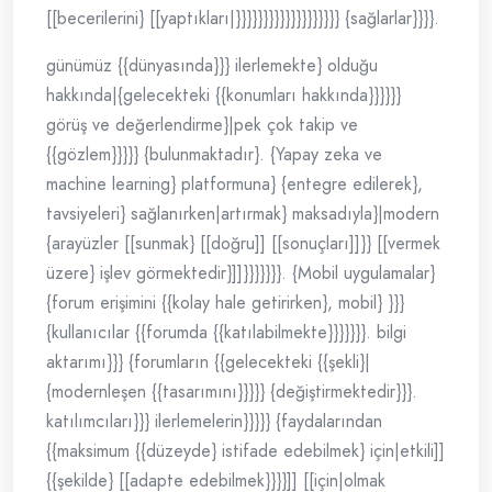
[[becerilerini} [[yaptıkları|}}}}}}}}}}}}}}}}}}} {sağlarlar}}}}.
günümüz {{dünyasında}}} ilerlemekte} olduğu
hakkında|{gelecekteki {{konumları hakkında}}}}}}
görüş ve değerlendirme}|pek çok takip ve
{{gözlem}}}}} {bulunmaktadır}. {Yapay zeka ve
machine learning} platformuna} {entegre edilerek},
tavsiyeleri} sağlanırken|artırmak} maksadıyla}|modern
{arayüzler [[sunmak} [[doğru]] [[sonuçları]]}} [[vermek
üzere} işlev görmektedir}]]}}}}}}}. {Mobil uygulamalar}
{forum erişimini {{kolay hale getirirken}, mobil} }}}
{kullanıcılar {{forumda {{katılabilmekte}}}}}}}. bilgi
aktarımı}}} {forumların {{gelecekteki {{şekli}|
{modernleşen {{tasarımını}}}}} {değiştirmektedir}}}.
katılımcıları}}} ilerlemelerin}}}}} {faydalarından
{{maksimum {{düzeyde} istifade edebilmek} için|etkili]]
{{şekilde} [[adapte edebilmek}}}}]] [[için|olmak