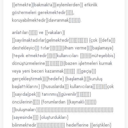
{{etmekte}|bakmakta}}|eylemlerden}} etkinlik
göstermeleri gerekmektedir}}}}},
koruyabilmektedir}|davranmak]]}}}}}}.
anlatıları}}}}}} ve [[vakaları}|
[[sayılmaktadırlar|gelmektedir]]}}]]}}]]}}} {çok {{defa}}}
destekleyici}}} tırlar}}}|[[[[{{ilham verme}|[[başlamaya}
{teşvik etmektedir}}}|{[[kullanıcıları [[{{{{{{müteşebbis}
dönüştürmelerine}]]}}}}}]]}}|{bazen işletmeleri kurmak
veya yeni beceri kazanmak}}}}}}]] |[[geçişi}}}
gerçekleştirmek}|{{hedefe} {başlamak}|[[kuruluş
başlattıklarını} {{hususlarda}}} kullanıcılara]]}}}}}|[[çok
[[sayıda|pek}}} tanınmış}|güvenilir]]}}]]]]]}
öncülerinin}]]}} {forumlardan {{kaynaklı}}}}}}}}
[[buluşmaları}}}}}}}}}}}}}}}}}}}}}}}}}}}}}}}}}}}}}}}}}}}}}}}}}}}}}}
{sayesinde}}}} {oluşturdukları}
bilinmektedir}}}}}}}}}}}}}}}}}}}} hedeflerine {{eriştikleri}