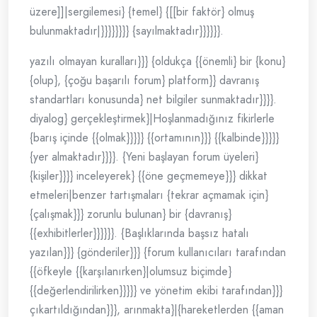
üzere]]|sergilemesi} {temel} {[[bir faktör} olmuş
bulunmaktadır|}}}}}}}} {sayılmaktadır}}}}}}.
yazılı olmayan kuralları}}} {oldukça {{önemli} bir {konu}
{olup}, {çoğu başarılı forum} platform}} davranış
standartları konusunda} net bilgiler sunmaktadır}}}}.
diyalog} gerçekleştirmek}|Hoşlanmadığınız fikirlerle
{barış içinde {{olmak}}}}} {{ortamının}}} {{kalbinde}}}}}
{yer almaktadır}}}}. {Yeni başlayan forum üyeleri}
{kişiler}}}} inceleyerek} {{öne geçmemeye}}} dikkat
etmeleri|benzer tartışmaları {tekrar açmamak için}
{çalışmak}}} zorunlu bulunan} bir {davranış}
{{exhibitlerler}}}}}}. {Başlıklarında başsız hatalı
yazılan}}} {gönderiler}}} {forum kullanıcıları tarafından
{{öfkeyle {{karşılanırken}|olumsuz biçimde}
{{değerlendirilirken}}}}} ve yönetim ekibi tarafından}}}
çıkartıldığından}}}, arınmakta}|{hareketlerden {{aman