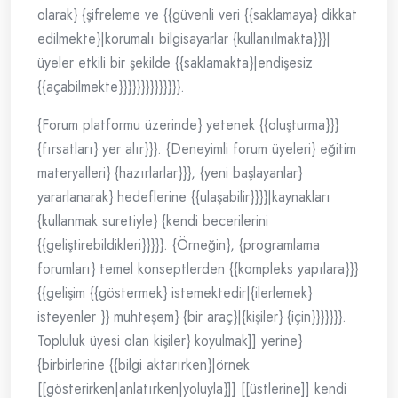
olarak} {şifreleme ve {{güvenli veri {{saklamaya} dikkat
edilmekte}|korumalı bilgisayarlar {kullanılmakta}}}|
üyeler etkili bir şekilde {{saklamakta}|endişesiz
{{açabilmekte}}}}}}}}}}}}}}.
{Forum platformu üzerinde} yetenek {{oluşturma}}}
{fırsatları} yer alır}}}. {Deneyimli forum üyeleri} eğitim
materyalleri} {hazırlarlar}}}, {yeni başlayanlar}
yararlanarak} hedeflerine {{ulaşabilir}}}}|kaynakları
{kullanmak suretiyle} {kendi becerilerini
{{geliştirebildikleri}}}}}. {Örneğin}, {programlama
forumları} temel konseptlerden {{kompleks yapılara}}}
{{gelişim {{göstermek} istemektedir|{ilerlemek}
isteyenler }} muhteşem} {bir araç}|{kişiler} {için}}}}}}}.
Topluluk üyesi olan kişiler} koyulmak]] yerine}
{birbirlerine {{bilgi aktarırken}|örnek
[[gösterirken|anlatırken|yoluyla}]] [[üstlerine]] kendi